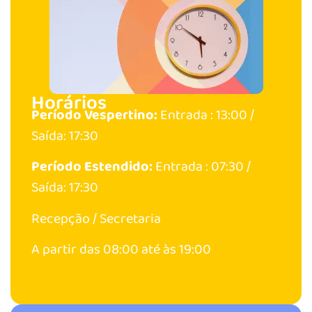
Horários
Período Vespertino:
Entrada : 13:00 /
Saída: 17:30
Período Estendido:
Entrada : 07:30 /
Saída: 17:30
Recepção / Secretaria
A partir das 08:00 até às 19:00